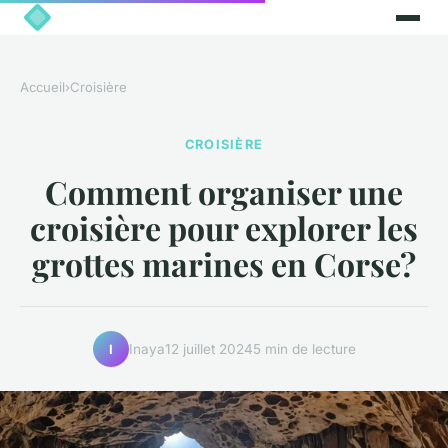
Accueil
›
Croisière
CROISIÈRE
Comment organiser une
croisière pour explorer les
grottes marines en Corse?
Inaya
12 juillet 2024
5 min de lecture
I