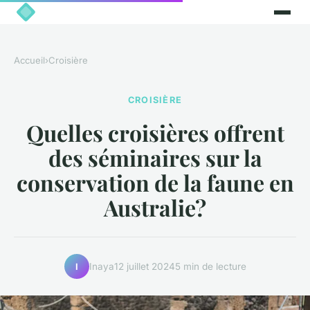
Accueil
›
Croisière
CROISIÈRE
Quelles croisières offrent
des séminaires sur la
conservation de la faune en
Australie?
Inaya
12 juillet 2024
5 min de lecture
I