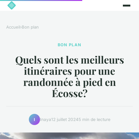
Accueil
›
Bon plan
BON PLAN
Quels sont les meilleurs
itinéraires pour une
randonnée à pied en
Écosse?
Inaya
12 juillet 2024
5 min de lecture
I