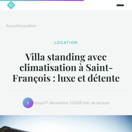
Accueil
›
Location
LOCATION
Villa standing avec
climatisation à Saint-
François : luxe et détente
Inaya
17 décembre 2025
8 min de lecture
I