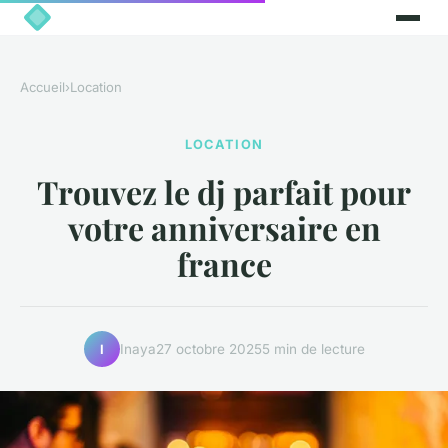
Accueil
›
Location
LOCATION
Trouvez le dj parfait pour
votre anniversaire en
france
Inaya
27 octobre 2025
5 min de lecture
I